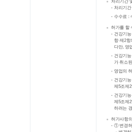
처리기간 
처리기간 
수수료 :
허가를 할 
건강기능식
항·제2항
다만, 영
건강기능식
가 취소된
영업의 허
건강기능식
제5조제2
건강기능식
제5조제2
하려는 
허가사항의
① 변경
변경허가