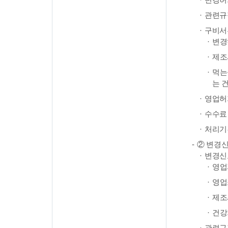
관련규정
구비서
변경
제조
먹는
는 
영업허
수수료 
처리기간
② 변경
변경신
영업
영업
제조
건강
관련규정