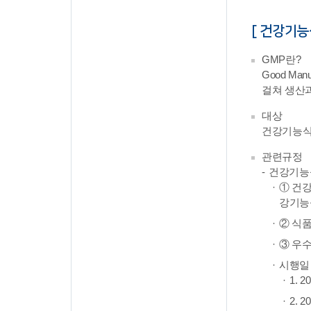
[ 건강기능
GMP란?
Good M
걸쳐 생산
대상
건강기능
관련규정
건강기능
① 건
강기능
② 식
③ 우
시행일 
1. 
2. 