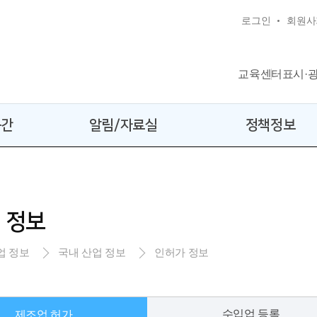
로그인
회원사
교육센터
표시·
공간
알림/자료실
정책정보
 정보
업 정보
국내 산업 정보
인허가 정보
수입업 등록
제조업 허가